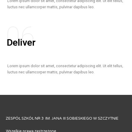
Lorem ipsum dolor sit amet, consectetur adipiscing elit. Ut elit tellus,
luctus nec ullamcorper mattis, pulvinar dapibus leo.
06
Deliver
Lorem ipsum dolor sit amet, consectetur adipiscing elit. Ut elit tellus,
luctus nec ullamcorper mattis, pulvinar dapibus leo.
ZESPÓŁ SZKÓŁ NR 3 IM. JANA III SOBIESKIEGO W SZCZYTNIE
Wszelkie prawa zastrzeżone