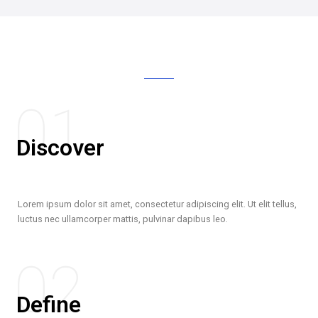
01
Discover
Lorem ipsum dolor sit amet, consectetur adipiscing elit. Ut elit tellus,
luctus nec ullamcorper mattis, pulvinar dapibus leo.
02
Define