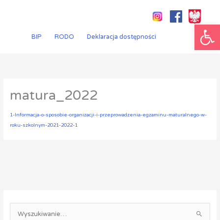
Przejdź
do
Ot
treści
BIP
RODO
Deklaracja dostępności
matura_2022
1-Informacja-o-sposobie-organizacji-i-przeprowadzenia-egzaminu-maturalnego-w-
roku-szkolnym-2021-2022-1
S