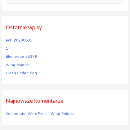
z
u
k
a
Ostatnie wpisy
j
akt_20230831
d
l
1
a
Elementor #5379
:
Witaj, świecie!
Clean Coder Blog
Najnowsze komentarze
Komentator WordPress
-
Witaj, świecie!