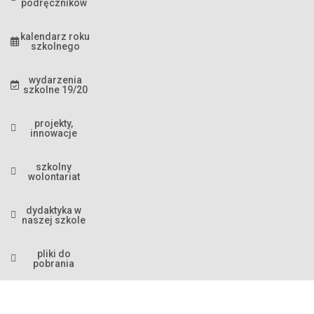
podręczników
kalendarz roku
szkolnego
wydarzenia
szkolne 19/20
projekty,
innowacje
szkolny
wolontariat
dydaktyka w
naszej szkole
pliki do
pobrania