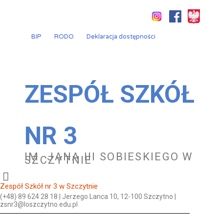
Przejdź
do
treści
BIP
RODO
Deklaracja dostępności
ZESPÓŁ SZKÓŁ
NR 3
IM. JANA III SOBIESKIEGO W
SZCZYTNIE
Zespół Szkół nr 3 w Szczytnie
(+48) 89 624 28 18 | Jerzego Lanca 10, 12-100 Szczytno |
zsnr3@loszczytno.edu.pl