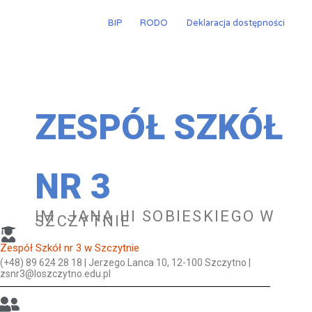
Przejdź
do
BIP
RODO
Deklaracja dostępności
treści
ZESPÓŁ SZKÓŁ
NR 3
IM. JANA III SOBIESKIEGO W
SZCZYTNIE
Zespół Szkół nr 3 w Szczytnie
(+48) 89 624 28 18 | Jerzego Lanca 10, 12-100 Szczytno |
zsnr3@loszczytno.edu.pl