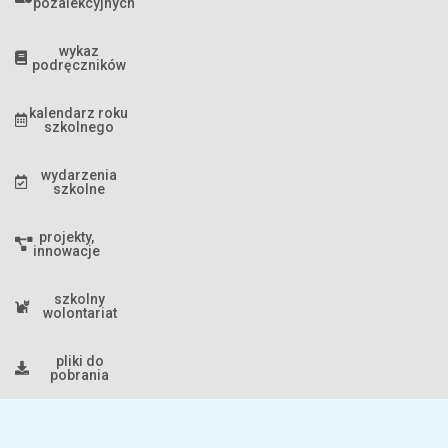
pozalekcyjnych
wykaz
podręczników
kalendarz roku
szkolnego
wydarzenia
szkolne
projekty,
innowacje
szkolny
wolontariat
pliki do
pobrania