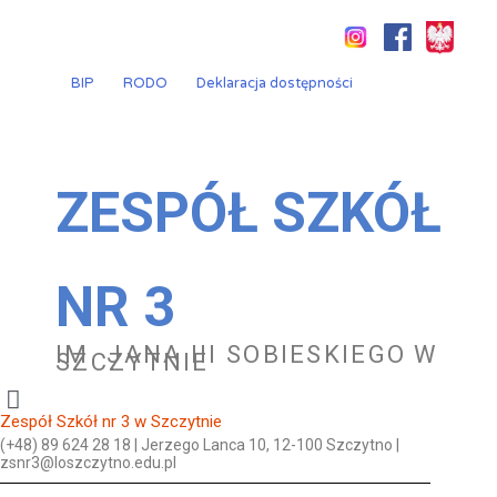
Przejdź
do
treści
BIP
RODO
Deklaracja dostępności
ZESPÓŁ SZKÓŁ
NR 3
IM. JANA III SOBIESKIEGO W
SZCZYTNIE
Zespół Szkół nr 3 w Szczytnie
(+48) 89 624 28 18 | Jerzego Lanca 10, 12-100 Szczytno |
zsnr3@loszczytno.edu.pl