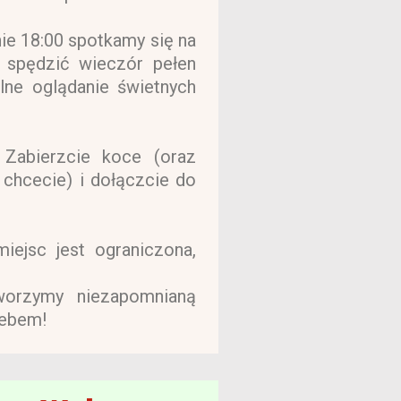
nie 18:00 spotkamy się na
m spędzić wieczór pełen
lne oglądanie świetnych
Zabierzcie koce (oraz
 chcecie) i dołączcie do
miejsc jest ograniczona,
orzymy niezapomnianą
iebem!