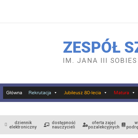
Przejdź
do
treści
ZESPÓŁ S
IM. JANA III SOBI
Główna
Rekrutacja
Jubileusz 80-lecia
Matura
dziennik
dostępność
oferta zajęć
w
elektroniczny
nauczycieli
pozalekcyjnych
podr