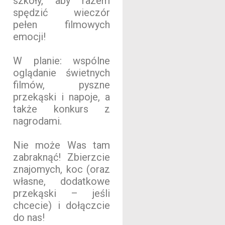
szkoły, aby razem
spędzić wieczór
pełen filmowych
emocji!
W planie: wspólne
oglądanie świetnych
filmów, pyszne
przekąski i napoje, a
także konkurs z
nagrodami.
Nie może Was tam
zabraknąć! Zbierzcie
znajomych, koc (oraz
własne, dodatkowe
przekąski – jeśli
chcecie) i dołączcie
do nas!