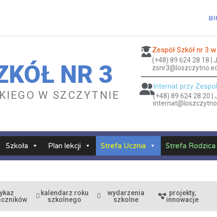
BI
Zespół Szkół nr 3 w
(+48) 89 624 28 18 |
ZKÓŁ NR 3
zsnr3@loszczytno.ed
Internat przy Zespo
ESKIEGO W SZCZYTNIE
(+48) 89 624 28 20 |
internat@loszczytno
Szkoła
Plan lekcji
Strefa Ucznia
Strefa Rodzica
ykaz
kalendarz roku
wydarzenia
projekty,
ęczników
szkolnego
szkolne
innowacje