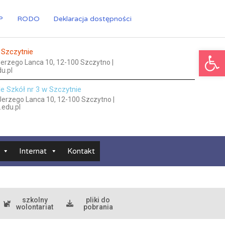
P
RODO
Deklaracja dostępności
Ot
 Szczytnie
 Jerzego Lanca 10, 12-100 Szczytno |
u.pl
le Szkół nr 3 w Szczytnie
 Jerzego Lanca 10, 12-100 Szczytno |
.edu.pl
Internat
Kontakt
szkolny
pliki do
wolontariat
pobrania