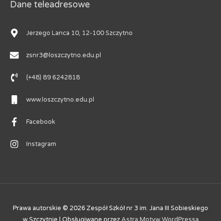
Dane teleadresowe
Jerzego Lanca 10, 12-100 Szczytno
zsnr3@loszczytno.edu.pl
(+48) 89 6242818
www.loszczytno.edu.pl
Facebook
Instagram
Prawa autorskie © 2026
Zespół Szkół nr 3 im. Jana III Sobieskiego
w Szczytnie
| Obsługiwane przez
Astra Motyw WordPressa