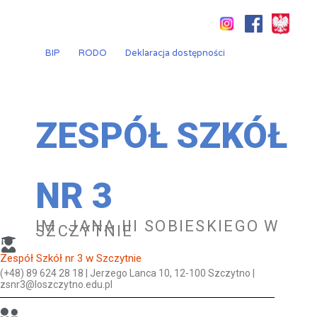
Przejdź
do
treści
BIP
RODO
Deklaracja dostępności
ZESPÓŁ SZKÓŁ
NR 3
IM. JANA III SOBIESKIEGO W
SZCZYTNIE
Zespół Szkół nr 3 w Szczytnie
(+48) 89 624 28 18 | Jerzego Lanca 10, 12-100 Szczytno |
zsnr3@loszczytno.edu.pl