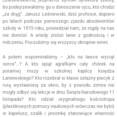
bo podejrzewaliśmy go o donoszenie ojcu, kto chodzi
„za drąg”. Janusz Leśniewski, dziś profesor, dopiero
po latach podczas pierwszego zjazdu absolwentów
szkoły w 1973 roku, powiedział nam, że nigdy na nas
nie doniósł. A wtedy zniósł lanie z godnością i w
milczeniu. Poczuliśmy się wszyscy okropnie winni.
A potem wspominaliśmy – „kto na ławce wyciął
serce”…? A kto spiął agrafkami cały chórek na
porannej mszy w szkolnej kaplicy księdza
Łaniewskiego? Kto rozebrał w klasie żelazny piecyk z
rurą wystawioną za okno, by z powodu zimna nie
mogły odbyć się lekcje w dniu Święta Narodowego 11
listopada? Kto odział oryginalnego kościotrupa
(plastikowych pomocy naukowych wówczas nie było)
w kapelusz, szalik i jesionkę stanowiące własność