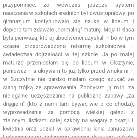
przypomnieć, że wówczas jeszcze system
nauczania w szkołach średnich był dwustopniowy: po
gimnazjum kontynuowało się naukę w liceum i
dopiero tam zdawało „normalną” maturę. Moja II klasa
była pierwszą, której absolwenci uzyskali – bo w tym
czasie przeprowadzono reformę szkolnictwa –
świadectwa dojrzałości w tej szkole. Ja po małej
maturze przeniosłam się do liceum w Olsztynie,
ponieważ – a ukrywam to już tylko przed wnukami –
w Szczytnie nie bardzo miałam czego szukać ze
słabą trójką ze sprawowania. Zdobyłam ją m.in. za
nielegalne uczęszczanie na publiczne zabawy „za
drągiem” (kto z nami tam bywał, wie o co chodzi),
wyprowadzenie za pomocą wielkiej gałęzi z
zielonymi listkami całej szkoły na wagary z okazji 1
kwietnia oraz udział w sprawieniu lania Januszowi
Leśniewskiemu, jedynemu synowi dyrektora szkoły,