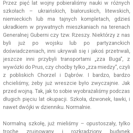
Przez pięć lat wojny pobieraliśmy nauki w różnych
szkołach – ukraińskich, białoruskich, litewskich,
niemieckich lub ma tajnych kompletach, gdzieś
ukradkiem w prywatnych mieszkaniach na terenach
Generalnej Guberni czy tzw. Rzeszy. Niektórzy z nas
byli już po wojsku lub po partyzanckich
doświadczeniach, inni ukrywali się i jakoś przetrwali,
jeszcze inni przybyli transportami „zza Buga”, z
wywózki do Prus, czy choćby tylko „zza miedzy”, czyli
z pobliskich Chorzel i Dąbrów. I bardzo, bardzo
chcieliśmy, żeby już wreszcie było zwyczajnie. Jak
przed wojną. Tak, jak to sobie wyobrażaliśmy podczas
długich pięciu lat okupacji. Szkoła, dzwonek, ławki, i
nawet dwójki w dzienniku. Normalnie.
Normalną szkołę, już mieliśmy – opustoszały, tylko
trochę zrujnowany i rozkradziony budynek