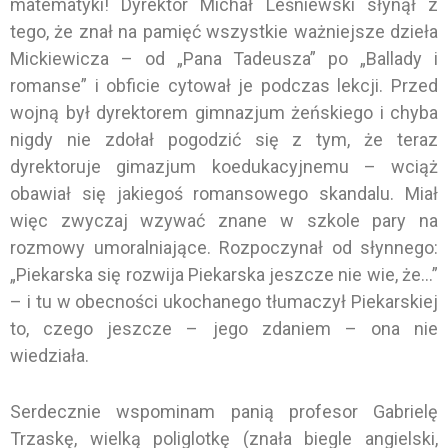
matematyki! Dyrektor Michał Leśniewski słynął z
tego, że znał na pamięć wszystkie ważniejsze dzieła
Mickiewicza – od „Pana Tadeusza” po „Ballady i
romanse” i obficie cytował je podczas lekcji. Przed
wojną był dyrektorem gimnazjum żeńskiego i chyba
nigdy nie zdołał pogodzić się z tym, że teraz
dyrektoruje gimazjum koedukacyjnemu – wciąż
obawiał się jakiegoś romansowego skandalu. Miał
więc zwyczaj wzywać znane w szkole pary na
rozmowy umoralniające. Rozpoczynał od słynnego:
„Piekarska się rozwija Piekarska jeszcze nie wie, że…”
– i tu w obecności ukochanego tłumaczył Piekarskiej
to, czego jeszcze – jego zdaniem – ona nie
wiedziała.
Serdecznie wspominam panią profesor Gabrielę
Trzaskę, wielką poliglotkę (znała biegle angielski,