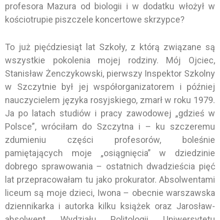
profesora Mazura od biologii i w dodatku włożył w
kościotrupie piszczele koncertowe skrzypce?
To już pięćdziesiąt lat Szkoły, z którą związane są
wszystkie pokolenia mojej rodziny. Mój Ojciec,
Stanisław Żenczykowski, pierwszy Inspektor Szkolny
w Szczytnie był jej współorganizatorem i później
nauczycielem języka rosyjskiego, zmarł w roku 1979.
Ja po latach studiów i pracy zawodowej „gdzieś w
Polsce”, wróciłam do Szczytna i – ku szczeremu
zdumieniu części profesorów, boleśnie
pamiętających moje „osiągnięcia” w dziedzinie
dobrego sprawowania – ostatnich dwadzieścia pięć
lat przepracowałam tu jako prokurator. Absolwentami
liceum są moje dzieci, Iwona – obecnie warszawska
dziennikarka i autorka kilku książek oraz Jarosław-
absolwent Wydziału Politologii Uniwersytetu