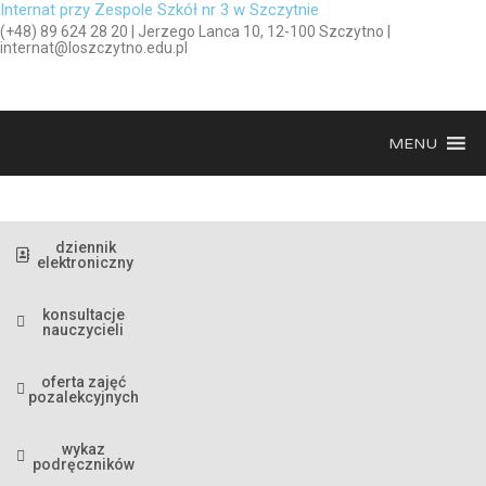
Internat przy Zespole Szkół nr 3 w Szczytnie
(+48) 89 624 28 20 | Jerzego Lanca 10, 12-100 Szczytno |
internat@loszczytno.edu.pl
MENU
dziennik
elektroniczny
konsultacje
nauczycieli
oferta zajęć
pozalekcyjnych
wykaz
podręczników