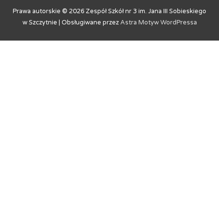
Prawa autorskie © 2026
Zespół Szkół nr 3 im. Jana III Sobieskiego
w Szczytnie
| Obsługiwane przez
Astra Motyw WordPressa