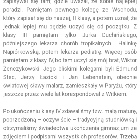
zapisywał się tam; gdzie uważał, że sobie najlepiej
poradzi. Pamiętam pewnego kolegę ze Wschodu,
który zapisał się do naszej, II klasy, a potem uznał, że
jednak lepiej mu będzie uczyć się od początku. Z
klasy III pamiętam tylko Jurka Duchińskiego,
późniejszego lekarza chorób tropikalnych i Halinkę
Napiórkowską, potem lekarza pediatrę. Więcej osób
pamiętam z klasy IV, bo tam uczył się mój brat, Wiktor
Żenczykowski. Jego bliskimi kolegami byli Edmund
Stec, Jerzy Łazicki i Jan Lebenstein, obecnie
światowej sławy malarz, zamieszkały w Paryżu, który
jeszcze przez wiele lat korespondował z Witkiem.
Po ukończeniu klasy IV zdawaliśmy tzw. małą maturę,
poprzedzoną – oczywiście – tradycyjną studniówką i
otrzymaliśmy świadectwa ukończenia gimnazjum ze
zdjęciem i podpisami wszystkich profesorów. Trzeba