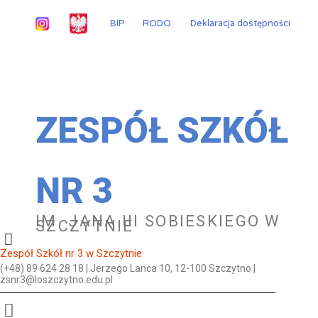
Przejdź
do
BIP
RODO
Deklaracja dostępności
treści
ZESPÓŁ SZKÓŁ
NR 3
IM. JANA III SOBIESKIEGO W
SZCZYTNIE
Zespół Szkół nr 3 w Szczytnie
(+48) 89 624 28 18 | Jerzego Lanca 10, 12-100 Szczytno |
zsnr3@loszczytno.edu.pl