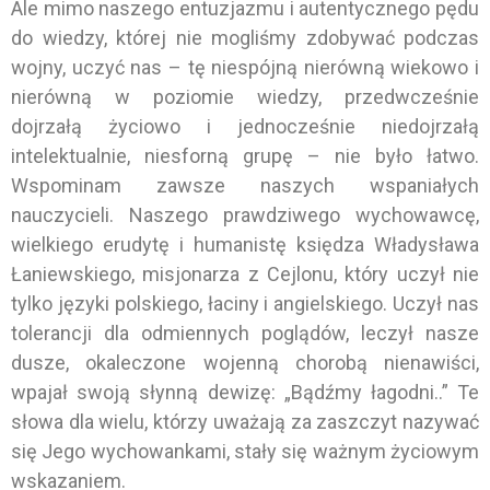
Ale mimo naszego entuzjazmu i autentycznego pędu
do wiedzy, której nie mogliśmy zdobywać podczas
wojny, uczyć nas – tę niespójną nierówną wiekowo i
nierówną w poziomie wiedzy, przedwcześnie
dojrzałą życiowo i jednocześnie niedojrzałą
intelektualnie, niesforną grupę – nie było łatwo.
Wspominam zawsze naszych wspaniałych
nauczycieli. Naszego prawdziwego wychowawcę,
wielkiego erudytę i humanistę księdza Władysława
Łaniewskiego, misjonarza z Cejlonu, który uczył nie
tylko języki polskiego, łaciny i angielskiego. Uczył nas
tolerancji dla odmiennych poglądów, leczył nasze
dusze, okaleczone wojenną chorobą nienawiści,
wpajał swoją słynną dewizę: „Bądźmy łagodni..” Te
słowa dla wielu, którzy uważają za zaszczyt nazywać
się Jego wychowankami, stały się ważnym życiowym
wskazaniem.