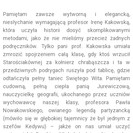
Pamiętam zawsze wytworną i elegancką,
niesłychanie wymagającą profesor Irenę Kakowską,
która uczyła historii dosyć skomplikowanymi
metodami, jako że nie mieliśmy przecież żadnych
podręczników. Tylko pani prof. Kakowska umiała
zmrozić spojrzeniem całą klasę, gdy ktoś wrzucił
Starościakównej za kołnierz chrabąszcza i ta w
przedziwnych podrygach ruszyła pod tablicę, gdzie
odtańczyła pełny taniec Swiętego Wita. Pamiętam
cudowną, pełną ciepła panią Jurewiczową,
nauczycielkę geografii, ukochanego przez uczniów
wychowawcę naszej klasy, profesora Pawła
Nowakowskiego, owianego legendą partyzancką
(mówiło się w głębokiej tajemnicy że był jednym z
szefów Kedywu) – jakże on nas umiał uczyć