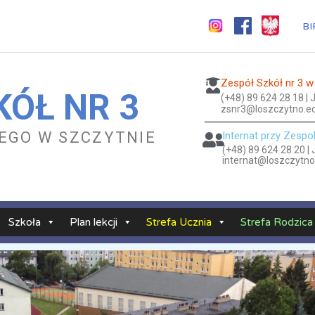
BI
Zespół Szkół nr 3 w
KÓŁ NR 3
(+48) 89 624 28 18 |
zsnr3@loszczytno.ed
KIEGO W SZCZYTNIE
Internat przy Zespo
(+48) 89 624 28 20 |
internat@loszczytno
Szkoła
Plan lekcji
Strefa Ucznia
Strefa Rodzica