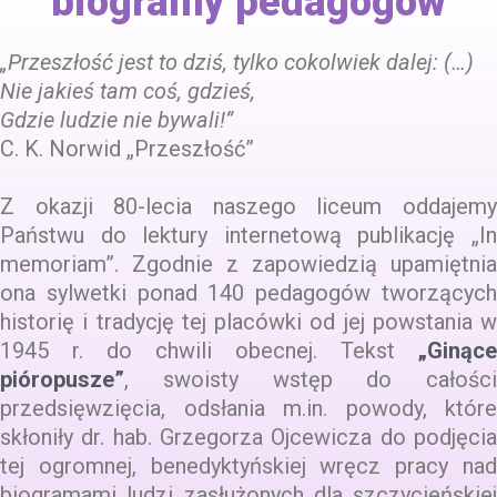
biogramy pedagogów
„Przeszłość jest to dziś, tylko cokolwiek dalej: (…)
Nie jakieś tam coś, gdzieś,
Gdzie ludzie nie bywali!”
C. K. Norwid „Przeszłość”
Z okazji 80-lecia naszego liceum oddajemy
Państwu do lektury internetową publikację „In
memoriam”. Zgodnie z zapowiedzią upamiętnia
ona sylwetki ponad 140 pedagogów tworzących
historię i tradycję tej placówki od jej powstania w
1945 r. do chwili obecnej. Tekst
„Ginące
pióropusze”
, swoisty wstęp do całości
przedsięwzięcia, odsłania m.in. powody, które
skłoniły dr. hab. Grzegorza Ojcewicza do podjęcia
tej ogromnej, benedyktyńskiej wręcz pracy nad
biogramami ludzi zasłużonych dla szczycieńskiej