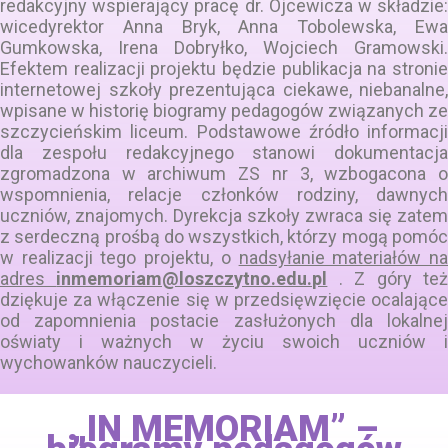
redakcyjny wspierający pracę dr. Ojcewicza w składzie:
wicedyrektor Anna Bryk, Anna Tobolewska, Ewa
Gumkowska, Irena Dobryłko, Wojciech Gramowski.
Efektem realizacji projektu będzie publikacja na stronie
internetowej szkoły prezentująca ciekawe, niebanalne,
wpisane w historię biogramy pedagogów związanych ze
szczycieńskim liceum. Podstawowe źródło informacji
dla zespołu redakcyjnego stanowi dokumentacja
zgromadzona w archiwum ZS nr 3, wzbogacona o
wspomnienia, relacje członków rodziny, dawnych
uczniów, znajomych. Dyrekcja szkoły zwraca się zatem
z serdeczną prośbą do wszystkich, którzy mogą pomóc
w realizacji tego projektu, o
nadsyłanie materiałów n
adres
inmemoriam@loszczytno.edu.pl
. Z góry te
dziękuje za włączenie się w przedsięwzięcie ocalające
od zapomnienia postacie zasłużonych dla lokalnej
oświaty i ważnych w życiu swoich uczniów i
wychowanków nauczycieli.
„IN MEMORIAM” –