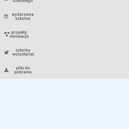
szkolnego
wydarzenia
szkolne
projekty,
innowacje
szkolny
wolontariat
pliki do
pobrania