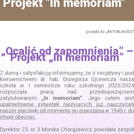
Projekt "In memoriam"
przejdź do „AKTUALNOŚCI”
„Ocalić od zapomnienia” –
Projekt „In memoriam”
Z dumą i satysfakcją informujemy, że z inicjatywy i pod
kierownictwem dr. hab. Grzegorza Ojcewicza nasza
szkoła w I semestrze roku szkolnego 2023/2024
rozpoczęła pracę nad przedsięwzięciem
zatytułowanym
„In memoriam”
. Jego celem jes
upamiętnienie sylwetek nieżyjących już nauczycieli
naszej placówki od momentu jej powstania w 1945 r. do
chwili obecnej.
Dyrektor ZS nr 3 Monika Chorążewicz powołała zespół