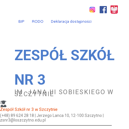
Przejdź
do
treści
BIP
RODO
Deklaracja dostępności
ZESPÓŁ SZKÓŁ
NR 3
IM. JANA III SOBIESKIEGO W
SZCZYTNIE
Zespół Szkół nr 3 w Szczytnie
(+48) 89 624 28 18 | Jerzego Lanca 10, 12-100 Szczytno |
zsnr3@loszczytno.edu.pl