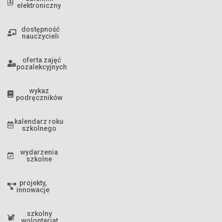
elektroniczny
dostępność
nauczycieli
oferta zajęć
pozalekcyjnych
wykaz
podręczników
kalendarz roku
szkolnego
wydarzenia
szkolne
projekty,
innowacje
szkolny
wolontariat