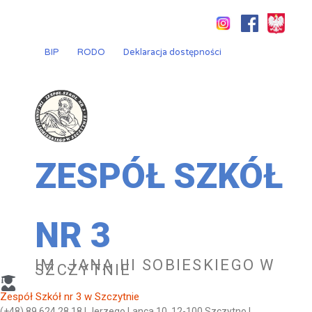
Przejdź
do
treści
BIP
RODO
Deklaracja dostępności
ZESPÓŁ SZKÓŁ
NR 3
IM. JANA III SOBIESKIEGO W
SZCZYTNIE
Zespół Szkół nr 3 w Szczytnie
(+48) 89 624 28 18 | Jerzego Lanca 10, 12-100 Szczytno |