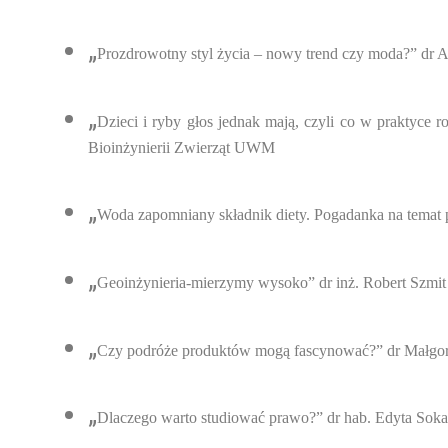
„
Prozdrowotny styl życia – nowy trend czy moda?” dr 
„
Dzieci i ryby głos jednak mają, czyli co w praktyce 
Bioinżynierii Zwierząt UWM
„
Woda zapomniany składnik diety. Pogadanka na temat 
„
Geoinżynieria-mierzymy wysoko” dr inż. Robert Szmi
„
Czy podróże produktów mogą fascynować?” dr Małg
„
Dlaczego warto studiować prawo?” dr hab. Edyta Sok