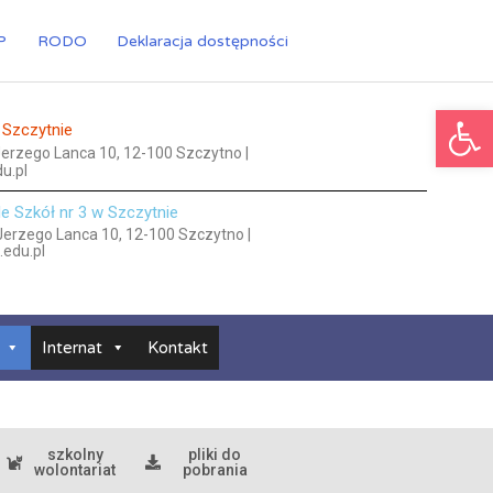
P
RODO
Deklaracja dostępności
Ot
 Szczytnie
 Jerzego Lanca 10, 12-100 Szczytno |
u.pl
le Szkół nr 3 w Szczytnie
 Jerzego Lanca 10, 12-100 Szczytno |
.edu.pl
Internat
Kontakt
szkolny
pliki do
wolontariat
pobrania