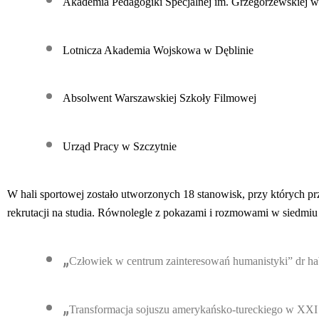
Akademia Pedagogiki Specjalnej im. Grzegorzewskiej 
Lotnicza Akademia Wojskowa w Dęblinie
Absolwent Warszawskiej Szkoły Filmowej
Urząd Pracy w Szczytnie
W hali sportowej zostało utworzonych 18 stanowisk, przy których prz
rekrutacji na studia. Równolegle z pokazami i rozmowami w siedmiu 
„
Człowiek w centrum zainteresowań humanistyki” dr 
„
Transformacja sojuszu amerykańsko-tureckiego w X