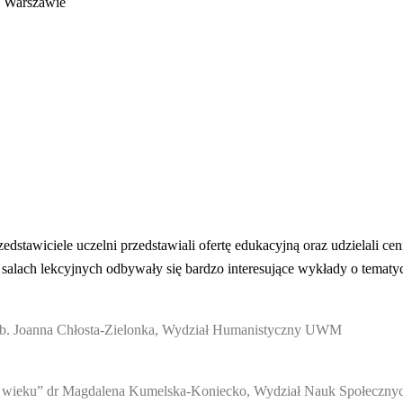
w Warszawie
edstawiciele uczelni przedstawiali ofertę edukacyjną oraz udzielali c
salach lekcyjnych odbywały się bardzo interesujące wykłady o tematyc
hab. Joanna Chłosta-Zielonka, Wydział Humanistyczny UWM
XI wieku” dr Magdalena Kumelska-Koniecko, Wydział Nauk Społecz