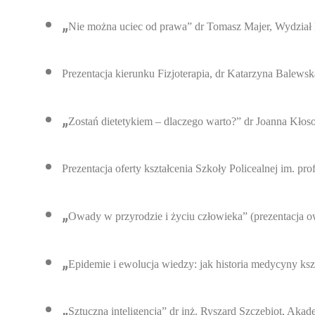
„
Nie można uciec od prawa” dr Tomasz Majer, Wydział
Prezentacja kierunku Fizjoterapia, dr Katarzyna Bale
„
Zostań dietetykiem – dlaczego warto?” dr Joanna Kł
Prezentacja oferty kształcenia Szkoł
y
Policealnej im. pro
„
Owady w przyrodzie i życiu człowieka” (prezentacja
„
Epidemie i ewolucja wiedzy: jak historia medycyny k
„
Sztuczna inteligencja” dr inż. Ryszard Szczebiot, Ak