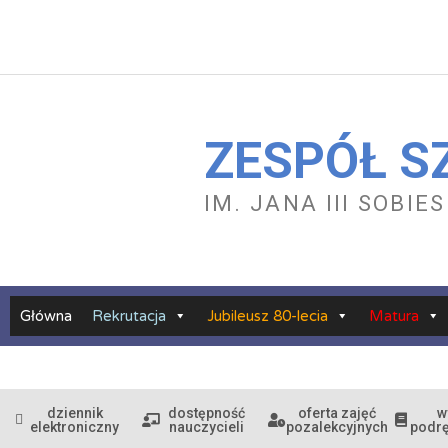
Przejdź
do
treści
ZESPÓŁ S
IM. JANA III SOBI
Główna
Rekrutacja
Jubileusz 80-lecia
Matura
dziennik
dostępność
oferta zajęć
w
elektroniczny
nauczycieli
pozalekcyjnych
podr