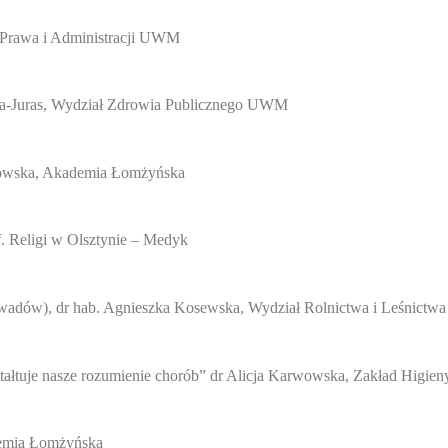
 Prawa i Administracji UWM
wska-Juras, Wydział Zdrowia Publicznego UWM
osowska, Akademia Łomżyńska
f. Religi w Olsztynie – Medyk
 owadów), dr hab. Agnieszka Kosewska, Wydział Rolnictwa i Leśnic
ształtuje nasze rozumienie chorób” dr Alicja Karwowska, Zakład Higi
ademia Łomżyńska