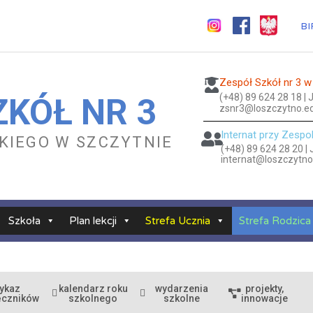
BI
Zespół Szkół nr 3 w
(+48) 89 624 28 18 |
ZKÓŁ NR 3
zsnr3@loszczytno.ed
Internat przy Zespo
ESKIEGO W SZCZYTNIE
(+48) 89 624 28 20 |
internat@loszczytno
Szkoła
Plan lekcji
Strefa Ucznia
Strefa Rodzica
ykaz
kalendarz roku
wydarzenia
projekty,
ęczników
szkolnego
szkolne
innowacje