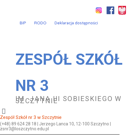
Przejdź
do
treści
BIP
RODO
Deklaracja dostępności
ZESPÓŁ SZKÓŁ
NR 3
IM. JANA III SOBIESKIEGO W
SZCZYTNIE
Zespół Szkół nr 3 w Szczytnie
(+48) 89 624 28 18 | Jerzego Lanca 10, 12-100 Szczytno |
zsnr3@loszczytno.edu.pl