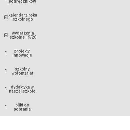
podręczników
kalendarz roku
szkolnego
wydarzenia
szkolne 19/20
projekty,
innowacje
szkolny
wolontariat
dydaktyka w
naszej szkole
pliki do
pobrania