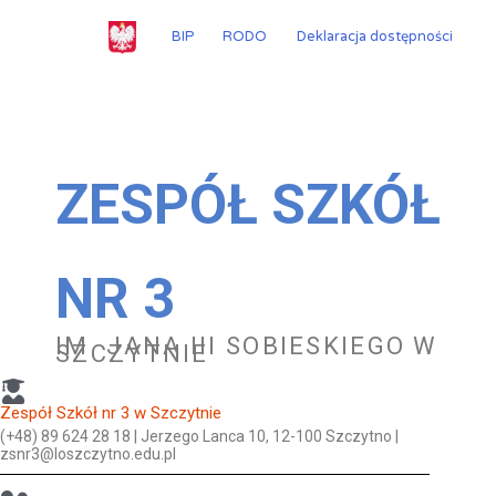
Przejdź
do
BIP
RODO
Deklaracja dostępności
treści
ZESPÓŁ SZKÓŁ
NR 3
IM. JANA III SOBIESKIEGO W
SZCZYTNIE
Zespół Szkół nr 3 w Szczytnie
(+48) 89 624 28 18 | Jerzego Lanca 10, 12-100 Szczytno |
zsnr3@loszczytno.edu.pl