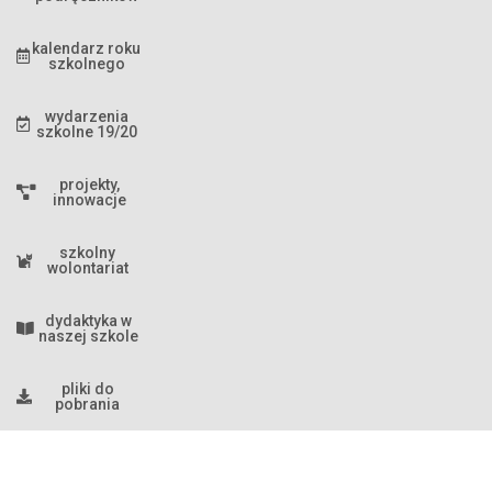
kalendarz roku
szkolnego
wydarzenia
szkolne 19/20
projekty,
innowacje
szkolny
wolontariat
dydaktyka w
naszej szkole
pliki do
pobrania