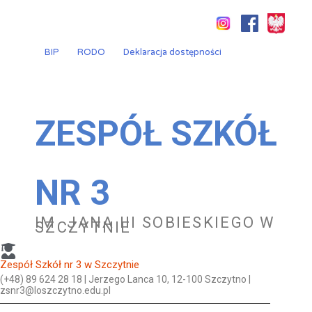
Przejdź
do
treści
BIP
RODO
Deklaracja dostępności
ZESPÓŁ SZKÓŁ
NR 3
IM. JANA III SOBIESKIEGO W
SZCZYTNIE
Zespół Szkół nr 3 w Szczytnie
(+48) 89 624 28 18 | Jerzego Lanca 10, 12-100 Szczytno |
zsnr3@loszczytno.edu.pl