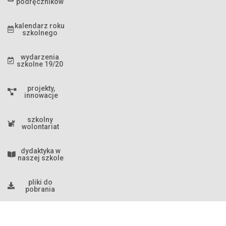
podręczników
kalendarz roku
szkolnego
wydarzenia
szkolne 19/20
projekty,
innowacje
szkolny
wolontariat
dydaktyka w
naszej szkole
pliki do
pobrania