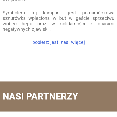
Symbolem tej kampanii jest pomarańczowa
sznurówka wpleciona w but w geście sprzeciwu
wobec hejtu oraz w solidarności z ofiarami
negatywnych zjawisk…
pobierz: jest_nas_więcej
NASI PARTNERZY