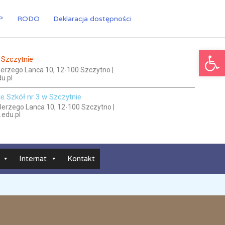
P
RODO
Deklaracja dostępności
Ot
 Szczytnie
 Jerzego Lanca 10, 12-100 Szczytno |
u.pl
le Szkół nr 3 w Szczytnie
 Jerzego Lanca 10, 12-100 Szczytno |
.edu.pl
Internat
Kontakt