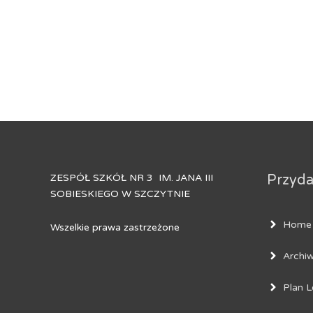
ZESPÓŁ SZKÓŁ NR 3 IM. JANA III
Przydat
SOBIESKIEGO W SZCZYTNIE
Home
Wszelkie prawa zastrzeżone
Archi
Plan L