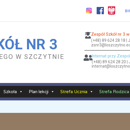
BI
Zespół Szkół nr 3 w
KÓŁ NR 3
(+48) 89 624 28 18 |
zsnr3@loszczytno.ed
KIEGO W SZCZYTNIE
Internat przy Zespo
(+48) 89 624 28 20 |
internat@loszczytno
Szkoła
Plan lekcji
Strefa Ucznia
Strefa Rodzica