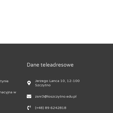
Dane teleadresowe
Jerzego Lanca 10, 12-100
tynie
Szczytno
nacyjna w
zsnr3@loszczytno.edu.pl
(+48) 89 6242818