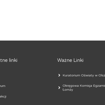
ne linki
Ważne Linki
Kuratorium Oświaty w Olsz
Okręgowa Komisja Egzami
wum
Łomży
ekcji