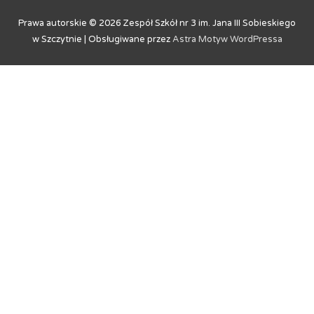
Prawa autorskie © 2026
Zespół Szkół nr 3 im. Jana III Sobieskiego
w Szczytnie
| Obsługiwane przez
Astra Motyw WordPressa