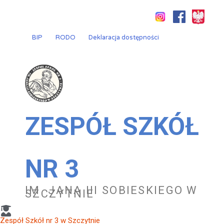
Przejdź
do
treści
BIP
RODO
Deklaracja dostępności
ZESPÓŁ SZKÓŁ
NR 3
IM. JANA III SOBIESKIEGO W
SZCZYTNIE
Zespół Szkół nr 3 w Szczytnie