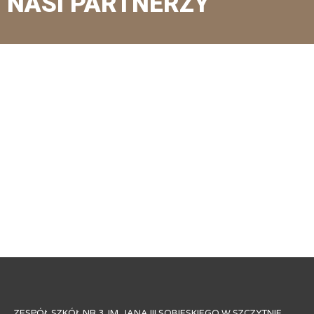
NASI PARTNERZY
ZESPÓŁ SZKÓŁ NR 3 IM. JANA III SOBIESKIEGO W SZCZYTNIE