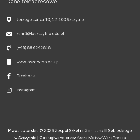
Dane teleadresowe
Jerzego Lanca 10, 12-100 Szczytno
zsnr3@loszczytno.edu.pl
(+48) 89 6242818
www.loszczytno.edu.pl
Facebook
Instagram
Prawa autorskie © 2026
Zespół Szkół nr 3 im. Jana III Sobieskiego
w Szczytnie
| Obsługiwane przez
Astra Motyw WordPressa