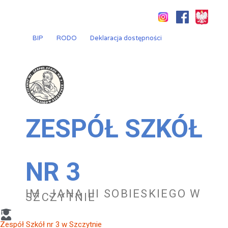
Przejdź
do
treści
BIP
RODO
Deklaracja dostępności
ZESPÓŁ SZKÓŁ
NR 3
IM. JANA III SOBIESKIEGO W
SZCZYTNIE
Zespół Szkół nr 3 w Szczytnie