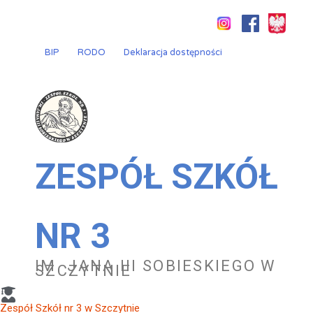
Przejdź
do
treści
BIP
RODO
Deklaracja dostępności
ZESPÓŁ SZKÓŁ
NR 3
IM. JANA III SOBIESKIEGO W
SZCZYTNIE
Zespół Szkół nr 3 w Szczytnie