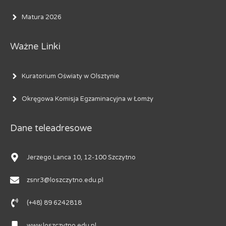
Matura 2026
Ważne Linki
Kuratorium Oświaty w Olsztynie
Okręgowa Komisja Egzaminacyjna w Łomży
Dane teleadresowe
Jerzego Lanca 10, 12-100 Szczytno
zsnr3@loszczytno.edu.pl
(+48) 89 6242818
www.loszczytno.edu.pl