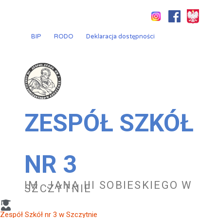
Przejdź
do
treści
BIP
RODO
Deklaracja dostępności
ZESPÓŁ SZKÓŁ
NR 3
IM. JANA III SOBIESKIEGO W
SZCZYTNIE
Zespół Szkół nr 3 w Szczytnie