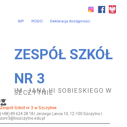
Przejdź
do
treści
BIP
RODO
Deklaracja dostępności
ZESPÓŁ SZKÓŁ
NR 3
IM. JANA III SOBIESKIEGO W
SZCZYTNIE
Zespół Szkół nr 3 w Szczytnie
(+48) 89 624 28 18 | Jerzego Lanca 10, 12-100 Szczytno |
zsnr3@loszczytno.edu.pl