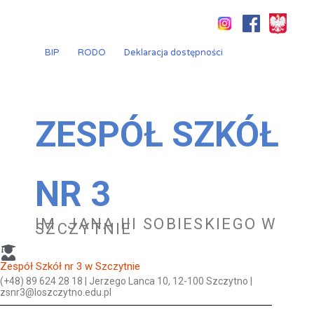
Przejdź
do
treści
BIP
RODO
Deklaracja dostępności
ZESPÓŁ SZKÓŁ
NR 3
IM. JANA III SOBIESKIEGO W
SZCZYTNIE
Zespół Szkół nr 3 w Szczytnie
(+48) 89 624 28 18 | Jerzego Lanca 10, 12-100 Szczytno |
zsnr3@loszczytno.edu.pl