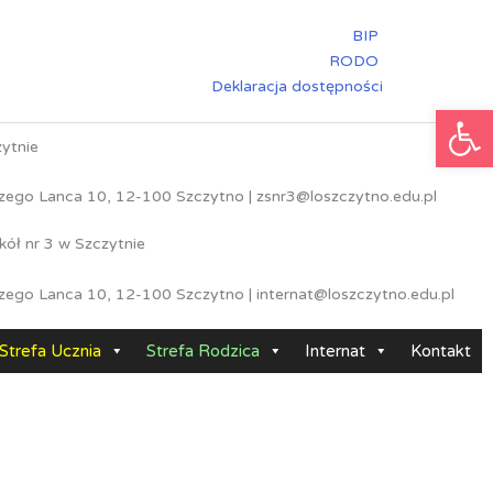
BIP
RODO
Deklaracja dostępności
Ot
zytnie
rzego Lanca 10, 12-100 Szczytno | zsnr3@loszczytno.edu.pl
kół nr 3 w Szczytnie
rzego Lanca 10, 12-100 Szczytno | internat@loszczytno.edu.pl
Strefa Ucznia
Strefa Rodzica
Internat
Kontakt