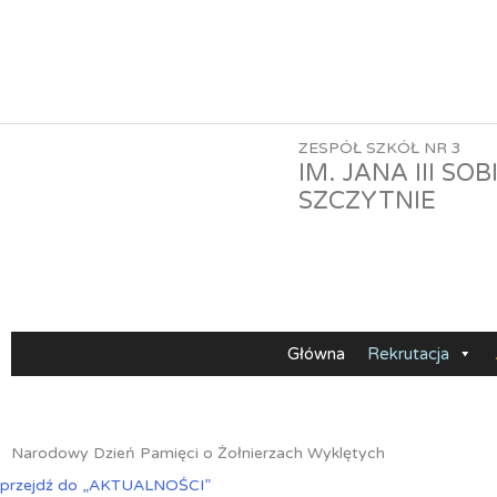
Przejdź
do
treści
ZESPÓŁ SZKÓŁ NR 3
IM. JANA III SO
SZCZYTNIE
Główna
Rekrutacja
Narodowy Dzień Pamięci o Żołnierzach Wyklętych
przejdź do „AKTUALNOŚCI”