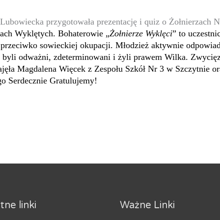
a Lubowiecka przygotowała prezentację i quiz o Żołnierzach 
zach Wyklętych. Bohaterowie
„
Żołnierze Wyklęci
” to uczestni
 przeciwko sowieckiej okupacji. Młodzież aktywnie odpowiad
zy byli odważni, zdeterminowani i żyli prawem Wilka. Zwycię
zajęła Magdalena Więcek z Zespołu Szkół Nr 3 w Szczytnie or
go Serdecznie Gratulujemy!
ne linki
Ważne Linki