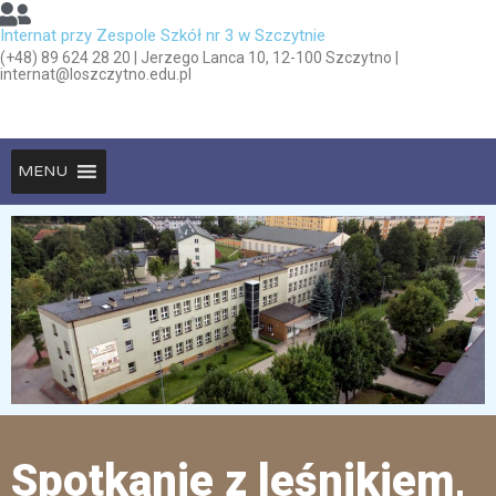
Internat przy Zespole Szkół nr 3 w Szczytnie
(+48) 89 624 28 20 | Jerzego Lanca 10, 12-100 Szczytno |
internat@loszczytno.edu.pl
MENU
Spotkanie z leśnikiem,