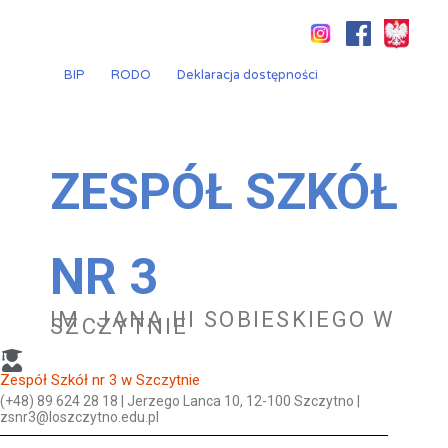
Przejdź
do
treści
BIP
RODO
Deklaracja dostępności
ZESPÓŁ SZKÓŁ
NR 3
IM. JANA III SOBIESKIEGO W
SZCZYTNIE
Zespół Szkół nr 3 w Szczytnie
(+48) 89 624 28 18 | Jerzego Lanca 10, 12-100 Szczytno |
zsnr3@loszczytno.edu.pl