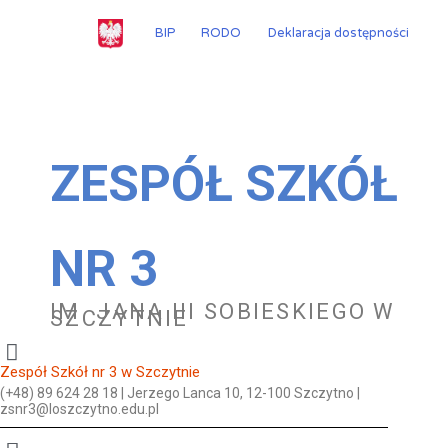
Przejdź
do
BIP
RODO
Deklaracja dostępności
treści
ZESPÓŁ SZKÓŁ
NR 3
IM. JANA III SOBIESKIEGO W
SZCZYTNIE
Zespół Szkół nr 3 w Szczytnie
(+48) 89 624 28 18 | Jerzego Lanca 10, 12-100 Szczytno |
zsnr3@loszczytno.edu.pl