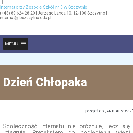
Internat przy Zespole Szkół nr 3 w Szczytnie
(+48) 89 624 28 20 | Jerzego Lanca 10, 12-100 Szczytno |
internat@loszczytno.edu.pl
MENU
Dzień Chłopaka
przejdź do „AKTUALNOŚCI”
Społeczność internatu nie próżnuje, lecz się
integruje. Pretekstem do pogłębienia więzi