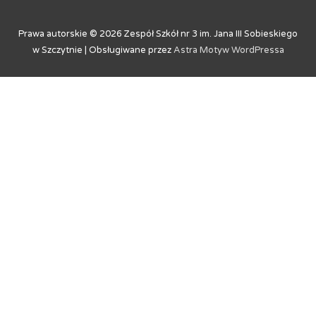
Prawa autorskie © 2026
Zespół Szkół nr 3 im. Jana III Sobieskiego
w Szczytnie
| Obsługiwane przez
Astra Motyw WordPressa