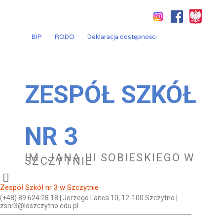
Przejdź
do
treści
BIP
RODO
Deklaracja dostępności
ZESPÓŁ SZKÓŁ
NR 3
IM. JANA III SOBIESKIEGO W
SZCZYTNIE
Zespół Szkół nr 3 w Szczytnie
(+48) 89 624 28 18 | Jerzego Lanca 10, 12-100 Szczytno |
zsnr3@loszczytno.edu.pl