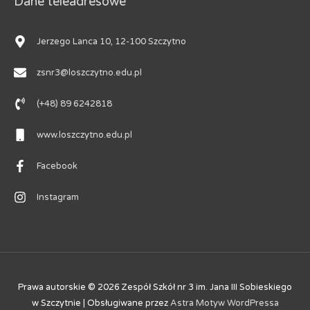
Dane teleadresowe
Jerzego Lanca 10, 12-100 Szczytno
zsnr3@loszczytno.edu.pl
(+48) 89 6242818
www.loszczytno.edu.pl
Facebook
Instagram
Prawa autorskie © 2026
Zespół Szkół nr 3 im. Jana III Sobieskiego
w Szczytnie
| Obsługiwane przez
Astra Motyw WordPressa