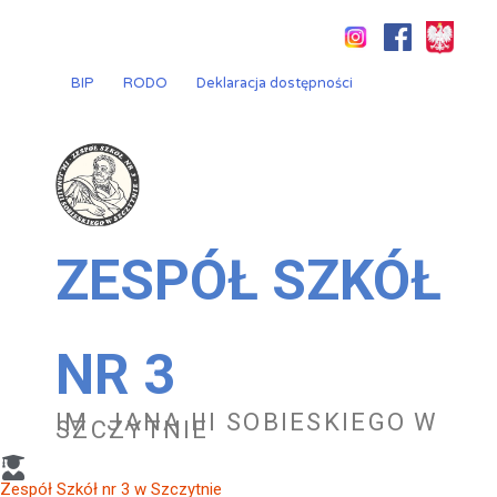
Przejdź
do
treści
BIP
RODO
Deklaracja dostępności
ZESPÓŁ SZKÓŁ
NR 3
IM. JANA III SOBIESKIEGO W
SZCZYTNIE
Zespół Szkół nr 3 w Szczytnie