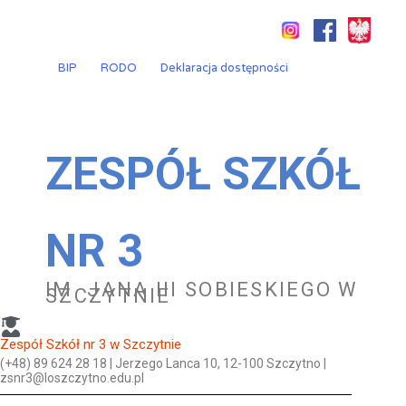
Przejdź
do
treści
BIP
RODO
Deklaracja dostępności
ZESPÓŁ SZKÓŁ
NR 3
IM. JANA III SOBIESKIEGO W
SZCZYTNIE
Zespół Szkół nr 3 w Szczytnie
(+48) 89 624 28 18 | Jerzego Lanca 10, 12-100 Szczytno |
zsnr3@loszczytno.edu.pl