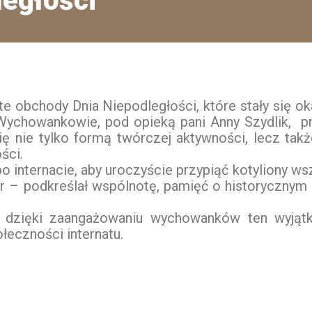
egłości
 obchody Dnia Niepodległości, które stały się oka
. Wychowankowie, pod opieką pani Anny Szydlik, p
się nie tylko formą twórczej aktywności, lecz ta
ści.
 internacie, aby uroczyście przypiąć kotyliony w
 – podkreślał wspólnotę, pamięć o historycznym
a dzięki zaangażowaniu wychowanków ten wyjąt
łeczności internatu.