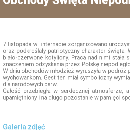
Obchody Święta Niepodl
7 listopada w internacie zorganizowano uroczyste
oraz podkreślały patriotyczny charakter święta
biało-czerwone kotyliony. Praca nad nimi stała 
znaczeniem odzyskania przez Polskę niepodległo
W dniu obchodów młodzież wyruszyła w podróż po
wychowankom. Gest ten miał symboliczny wymiar
dla narodowych barw.
Całość przebiegła w serdecznej atmosferze, 
upamiętniony i na długo pozostanie w pamięci spo
Galeria zdjęć