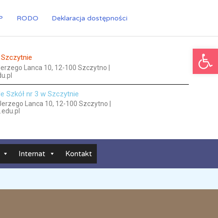
P
RODO
Deklaracja dostępności
Ot
 Szczytnie
 Jerzego Lanca 10, 12-100 Szczytno |
u.pl
le Szkół nr 3 w Szczytnie
 Jerzego Lanca 10, 12-100 Szczytno |
.edu.pl
Internat
Kontakt