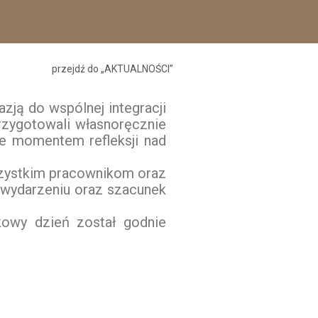
przejdź do „AKTUALNOŚCI”
zją do wspólnej integracji
rzygotowali własnoręcznie
kże momentem refleksji nad
szystkim pracownikom oraz
 wydarzeniu oraz szacunek
kowy dzień został godnie