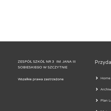
ZESPÓŁ SZKÓŁ NR 3 IM. JANA III
Przydat
SOBIESKIEGO W SZCZYTNIE
Home
Wszelkie prawa zastrzeżone
Archi
Plan L