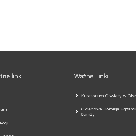
ne linki
Ważne Linki
Kuratorium Oświaty w Olsz
Okręgowa Komisja Egzami
wum
Łomży
ekcji