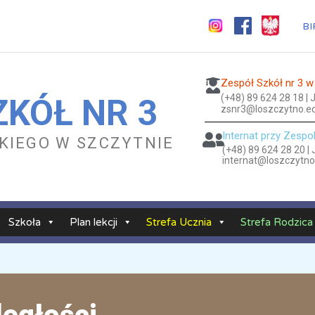
BI
Zespół Szkół nr 3 w
(+48) 89 624 28 18 |
ZKÓŁ NR 3
zsnr3@loszczytno.ed
Internat przy Zespo
ESKIEGO W SZCZYTNIE
(+48) 89 624 28 20 |
internat@loszczytno
Szkoła
Plan lekcji
Strefa Ucznia
Strefa Rodzica