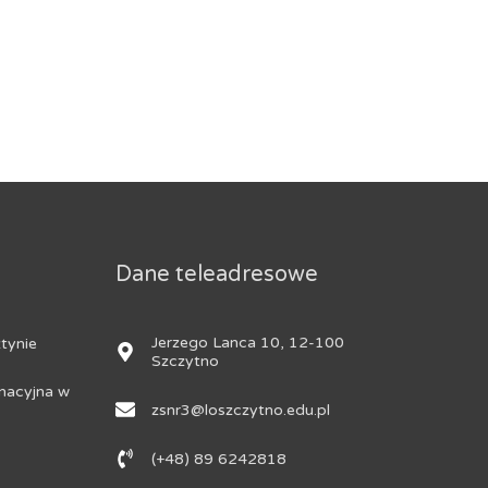
Dane teleadresowe
Jerzego Lanca 10, 12-100
tynie
Szczytno
nacyjna w
zsnr3@loszczytno.edu.pl
(+48) 89 6242818