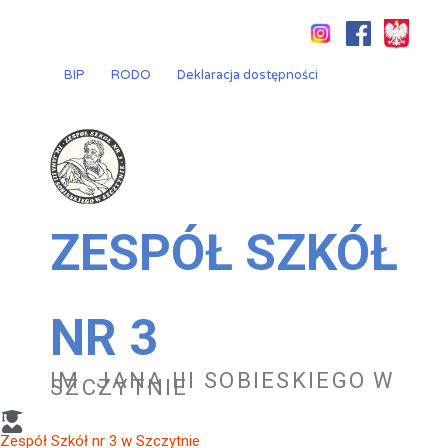
Przejdź
do
treści
BIP
RODO
Deklaracja dostępności
ZESPÓŁ SZKÓŁ
NR 3
IM. JANA III SOBIESKIEGO W
SZCZYTNIE
Zespół Szkół nr 3 w Szczytnie