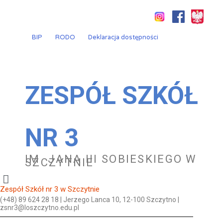
Przejdź
do
treści
BIP
RODO
Deklaracja dostępności
ZESPÓŁ SZKÓŁ
NR 3
IM. JANA III SOBIESKIEGO W
SZCZYTNIE
Zespół Szkół nr 3 w Szczytnie
(+48) 89 624 28 18 | Jerzego Lanca 10, 12-100 Szczytno |
zsnr3@loszczytno.edu.pl