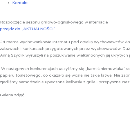
Kontakt
Rozpoczęcie sezonu grillowo-ogniskowego w internacie
przejdź do „AKTUALNOŚCI”
24 marca wychowankowie internatu pod opieką wychowawców Anny 
zabawach i konkursach przygotowanych przez wychowawców. Dużym
Anną Szydlik wyruszyli na poszukiwanie wielkanocnych jaj ukrytyc
W następnych konkurencjach uczyliśmy się „karmić niemowlaka” ser
papieru toaletowego, co okazało się wcale nie takie łatwe. Nie zab
zjedliśmy samodzielnie upieczone kiełbaski z grilla i przepyszne c
Galeria zdjęć