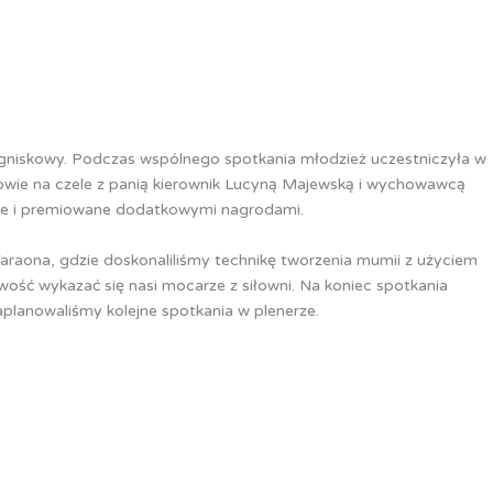
gniskowy. Podczas wspólnego spotkania młodzież uczestniczyła w
wie na czele z panią kierownik Lucyną Majewską i wychowawcą
enne i premiowane dodatkowymi nagrodami.
araona, gdzie doskonaliliśmy technikę tworzenia mumii z użyciem
iwość wykazać się nasi mocarze z siłowni. Na koniec spotkania
aplanowaliśmy kolejne spotkania w plenerze.