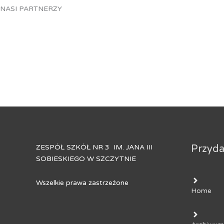
NASI PARTNERZY
ZESPÓŁ SZKÓŁ NR 3 IM. JANA III
Przydat
SOBIESKIEGO W SZCZYTNIE
Wszelkie prawa zastrzeżone
Home