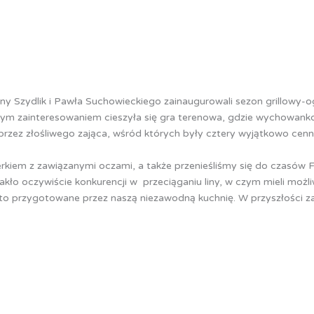
Szydlik i Pawła Suchowieckiego zainaugurowali sezon grillowy-o
 zainteresowaniem cieszyła się gra terenowa, gdzie wychowanko
h przez złośliwego zająca, wśród których były cztery wyjątkowo c
kiem z zawiązanymi oczami, a także przenieśliśmy się do czasów F
rakło oczywiście konkurencji w przeciąganiu liny, w czym mieli możl
iasto przygotowane przez naszą niezawodną kuchnię. W przyszłości z