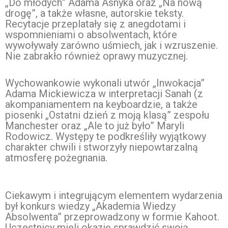
„Do młodych” Adama Asnyka oraz „Na nową
drogę”, a także własne, autorskie teksty.
Recytacje przeplatały się z anegdotami i
wspomnieniami o absolwentach, które
wywoływały zarówno uśmiech, jak i wzruszenie.
Nie zabrakło również oprawy muzycznej.
Wychowankowie wykonali utwór „Inwokacja”
Adama Mickiewicza w interpretacji Sanah (z
akompaniamentem na keyboardzie, a także
piosenki „Ostatni dzień z moją klasą” zespołu
Manchester oraz „Ale to już było” Maryli
Rodowicz. Występy te podkreśliły wyjątkowy
charakter chwili i stworzyły niepowtarzalną
atmosferę pożegnania.
Ciekawym i integrującym elementem wydarzenia
był konkurs wiedzy „Akademia Wiedzy
Absolwenta” przeprowadzony w formie Kahoot.
Uczestnicy mieli okazję sprawdzić swoją