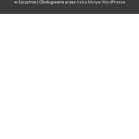
w Szczytnie
| Obsługiwane przez
Astra Motyw WordPressa