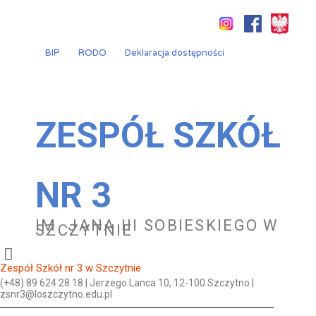
Przejdź
do
treści
BIP
RODO
Deklaracja dostępności
ZESPÓŁ SZKÓŁ
NR 3
IM. JANA III SOBIESKIEGO W
SZCZYTNIE
Zespół Szkół nr 3 w Szczytnie
(+48) 89 624 28 18 | Jerzego Lanca 10, 12-100 Szczytno |
zsnr3@loszczytno.edu.pl