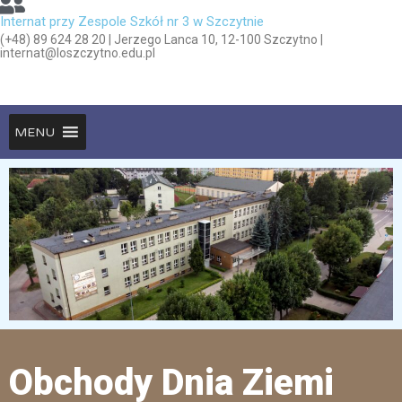
Internat przy Zespole Szkół nr 3 w Szczytnie
(+48) 89 624 28 20 | Jerzego Lanca 10, 12-100 Szczytno |
internat@loszczytno.edu.pl
MENU
Obchody Dnia Ziemi