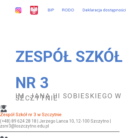
Przejdź
do
BIP
RODO
Deklaracja dostępności
treści
ZESPÓŁ SZKÓŁ
NR 3
IM. JANA III SOBIESKIEGO W
SZCZYTNIE
Zespół Szkół nr 3 w Szczytnie
(+48) 89 624 28 18 | Jerzego Lanca 10, 12-100 Szczytno |
zsnr3@loszczytno.edu.pl