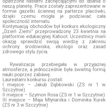
opatrzone hasłami zachęcającymi do dbania o
naszą planetę. Prace zostały zaprezentowane w
formie gazetki ściennej na parterze placówki,
dzięki czemu mogła je podziwiać cała
społeczność internatu.
Kontynuacją obchodów był konkurs ekologiczny
„Dzień Ziemi” przeprowadzony 23 kwietnia na
platformie edukacyjnej Kahoot. Uczestnicy mieli
okazję sprawdzić swoją wiedzę z zakresu
ochrony środowiska, ekologii oraz zasad
zdrowego stylu życia.
Rywalizacja przebiegała w przyjaznej
atmosferze, a jednocześnie była świetną formą
nauki poprzez zabawę.
Laureatami konkursu zostali:
I miejsce – Jakub Dąbkowski (ZS nr 1 w
Szczytnie)
II miejsce – Szymon Rosa (ZS nr 1 w Szczytnie)
III miejsce – Maja Młynarska i Dominika Kurek
(ZS nr 3 w Szczytnie)