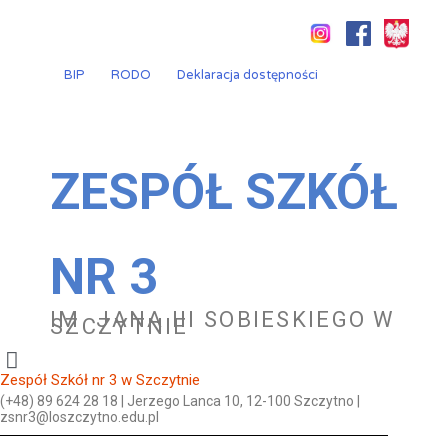
Przejdź
do
treści
BIP
RODO
Deklaracja dostępności
ZESPÓŁ SZKÓŁ
NR 3
IM. JANA III SOBIESKIEGO W
SZCZYTNIE
Zespół Szkół nr 3 w Szczytnie
(+48) 89 624 28 18 | Jerzego Lanca 10, 12-100 Szczytno |
zsnr3@loszczytno.edu.pl