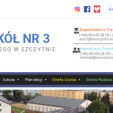
BI
Zespół Szkół nr 3 w
KÓŁ NR 3
(+48) 89 624 28 18 |
zsnr3@loszczytno.ed
KIEGO W SZCZYTNIE
Internat przy Zespo
(+48) 89 624 28 20 |
internat@loszczytno
Szkoła
Plan lekcji
Strefa Ucznia
Strefa Rodzica