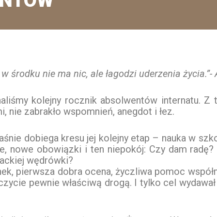
ENTÓW
w środku nie ma nic, ale łagodzi uderzenia życia.”
iśmy kolejny rocznik absolwentów internatu. Z t
, nie zabrakło wspomnień, anegdot i łez.
śnie dobiega kresu jej kolejny etap – nauka w sz
rze, nowe obowiązki i ten niepokój: Czy dam rad
nackiej wędrówki?
ek, pierwsza dobra ocena, życzliwa pomoc wspó
czycie pewnie właściwą drogą. I tylko cel wydawał s