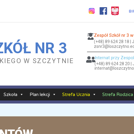
BI
Zespół Szkół nr 3 w
(+48) 89 624 28 18 |
ZKÓŁ NR 3
zsnr3@loszczytno.ed
Internat przy Zespo
ESKIEGO W SZCZYTNIE
(+48) 89 624 28 20 |
internat@loszczytno
Szkoła
Plan lekcji
Strefa Ucznia
Strefa Rodzica