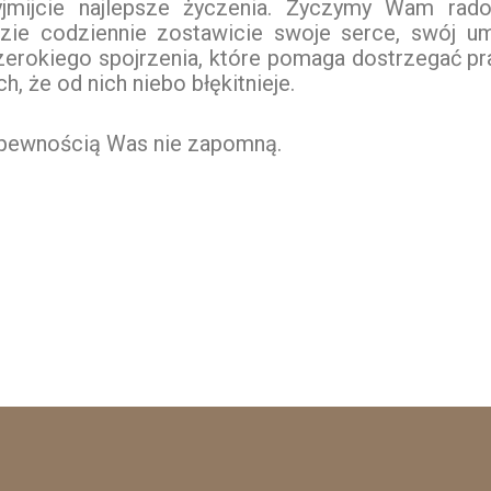
jmijcie najlepsze życzenia. Życzymy Wam rado
dzie codziennie zostawicie swoje serce, swój um
zerokiego spojrzenia, które pomaga dostrzegać praw
h, że od nich niebo błękitnieje.
 z pewnością Was nie zapomną.