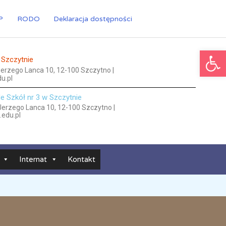
P
RODO
Deklaracja dostępności
Ot
 Szczytnie
 Jerzego Lanca 10, 12-100 Szczytno |
u.pl
le Szkół nr 3 w Szczytnie
 Jerzego Lanca 10, 12-100 Szczytno |
.edu.pl
Internat
Kontakt