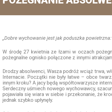
POŻEGNANIE ABSOLW
„Dobre wychowanie jest jak poduszka powietrzna: 
W środę 27 kwietnia ze łzami w oczach pożegnal
pożegnalne ognisko połączone z innymi atrakcjami
Drodzy absolwenci, Wasza podróż wciąż trwa, wła
Internacie. Początki nie były łatwe – obce twa
innym kroku? A jacy będą współtowarzysze inter
Serdeczny uśmiech nowego wychowawcy, szacun
pojawiała się wiara w siebie i przekonanie, że kro
jednak szybko upłynęły.