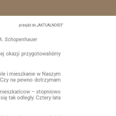
przejdź do „AKTUALNOŚCI”
- A. Schopenhauer
ej okazji przygotowaliśmy
kole i mieszkanie w Naszym
ę? Czy na pewno dotrzymam
łmieszkańcow – stopniowo
ię tak odległy. Cztery lata