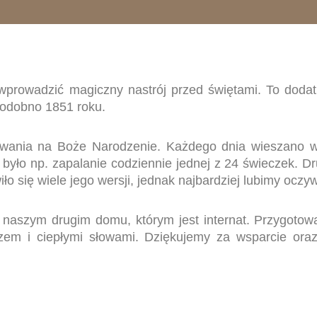
wprowadzić magiczny nastrój przed świętami. To doda
podobno 1851 roku.
iwania na Boże Narodzenie. Każdego dnia wieszano 
m było np. zapalanie codziennie jednej z 24 świeczek. 
o się wiele jego wersji, jednak najbardziej lubimy oczywi
aszym drugim domu, którym jest internat. Przygotowa
zem i ciepłymi słowami. Dziękujemy za wsparcie ora