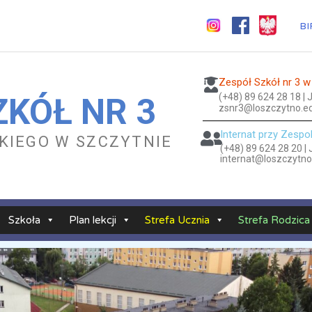
BI
Zespół Szkół nr 3 w
(+48) 89 624 28 18 |
ZKÓŁ NR 3
zsnr3@loszczytno.ed
Internat przy Zespo
ESKIEGO W SZCZYTNIE
(+48) 89 624 28 20 |
internat@loszczytno
Szkoła
Plan lekcji
Strefa Ucznia
Strefa Rodzica