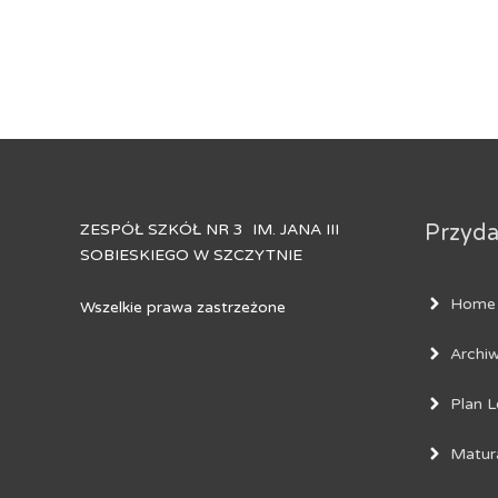
ZESPÓŁ SZKÓŁ NR 3 IM. JANA III
Przydat
SOBIESKIEGO W SZCZYTNIE
Home
Wszelkie prawa zastrzeżone
Archi
Plan L
Matur