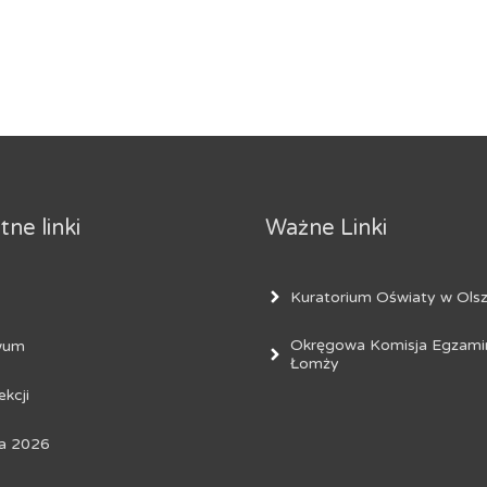
ne linki
Ważne Linki
Kuratorium Oświaty w Olsz
Okręgowa Komisja Egzami
wum
Łomży
ekcji
a 2026