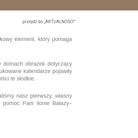
przejdź do „AKTUALNOŚCI”
tkowy element, który pomaga
w domach obrazek dotyczący
Drukowane kalendarze pojawiły
ści te słodkie.
liśmy nasz pierwszy, własny
z pomoc Pani Ilonie Bałazy–