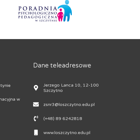
Dane teleadresowe
Jerzego Lanca 10, 12-100
tynie
Szczytno
nacyjna w
zsnr3@loszczytno.edu.pl
(+48) 89 6242818
www.loszczytno.edu.pl