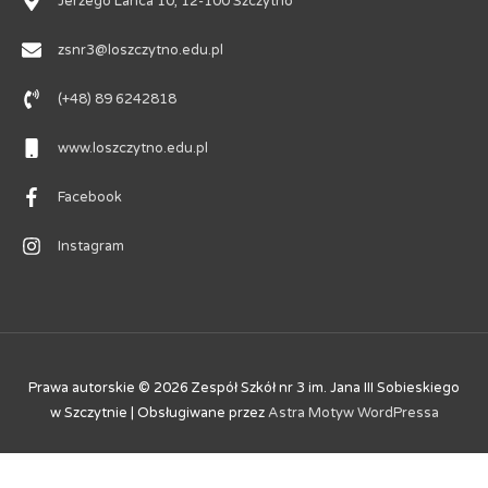
Jerzego Lanca 10, 12-100 Szczytno
zsnr3@loszczytno.edu.pl
(+48) 89 6242818
www.loszczytno.edu.pl
Facebook
Instagram
Prawa autorskie © 2026
Zespół Szkół nr 3 im. Jana III Sobieskiego
w Szczytnie
| Obsługiwane przez
Astra Motyw WordPressa