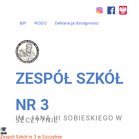
Przejdź
do
treści
BIP
RODO
Deklaracja dostępności
ZESPÓŁ SZKÓŁ
NR 3
IM. JANA III SOBIESKIEGO W
SZCZYTNIE
Zespół Szkół nr 3 w Szczytnie