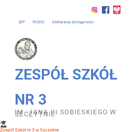
Przejdź
do
treści
BIP
RODO
Deklaracja dostępności
ZESPÓŁ SZKÓŁ
NR 3
IM. JANA III SOBIESKIEGO W
SZCZYTNIE
Zespół Szkół nr 3 w Szczytnie