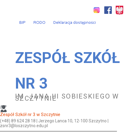
Przejdź
do
treści
BIP
RODO
Deklaracja dostępności
ZESPÓŁ SZKÓŁ
NR 3
IM. JANA III SOBIESKIEGO W
SZCZYTNIE
Zespół Szkół nr 3 w Szczytnie
(+48) 89 624 28 18 | Jerzego Lanca 10, 12-100 Szczytno |
zsnr3@loszczytno.edu.pl