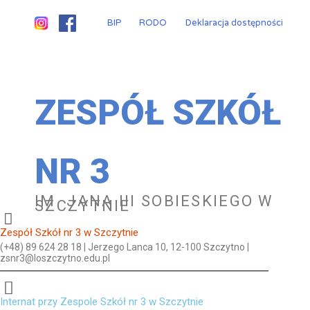
Przejdź
do
BIP
RODO
Deklaracja dostępności
treści
ZESPÓŁ SZKÓŁ
NR 3
IM. JANA III SOBIESKIEGO W
SZCZYTNIE
Zespół Szkół nr 3 w Szczytnie
(+48) 89 624 28 18 | Jerzego Lanca 10, 12-100 Szczytno |
zsnr3@loszczytno.edu.pl
Internat przy Zespole Szkół nr 3 w Szczytnie