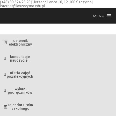
(+48) 89 624 28 20 | Jerzego Lanca 10, 12-100 Szczytno |
internat@loszczytno.edu.pl
MENU
dziennik
elektroniczny
konsultacje
nauczycieli
oferta zajęć
pozalekcyjnych
wykaz
podręczników
kalendarz roku
szkolnego