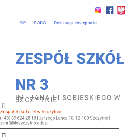
Przejdź
do
treści
BIP
RODO
Deklaracja dostępności
ZESPÓŁ SZKÓŁ
NR 3
IM. JANA III SOBIESKIEGO W
SZCZYTNIE
Zespół Szkół nr 3 w Szczytnie
(+48) 89 624 28 18 | Jerzego Lanca 10, 12-100 Szczytno |
zsnr3@loszczytno.edu.pl