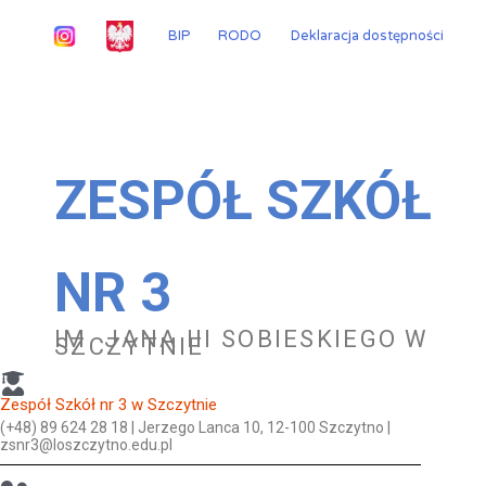
Przejdź
do
BIP
RODO
Deklaracja dostępności
treści
ZESPÓŁ SZKÓŁ
NR 3
IM. JANA III SOBIESKIEGO W
SZCZYTNIE
Zespół Szkół nr 3 w Szczytnie
(+48) 89 624 28 18 | Jerzego Lanca 10, 12-100 Szczytno |
zsnr3@loszczytno.edu.pl