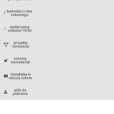
kalendarz roku
szkolnego
wydarzenia
szkolne 19/20
projekty,
innowacje
szkolny
wolontariat
dydaktyka w
naszej szkole
pliki do
pobrania