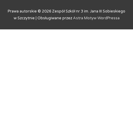
Prawa autorskie © 2026
Zespół Szkół nr 3 im. Jana III Sobieskiego
w Szczytnie
| Obsługiwane przez
Astra Motyw WordPressa