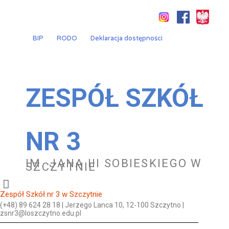
Przejdź
do
treści
BIP
RODO
Deklaracja dostępności
ZESPÓŁ SZKÓŁ
NR 3
IM. JANA III SOBIESKIEGO W
SZCZYTNIE
Zespół Szkół nr 3 w Szczytnie
(+48) 89 624 28 18 | Jerzego Lanca 10, 12-100 Szczytno |
zsnr3@loszczytno.edu.pl