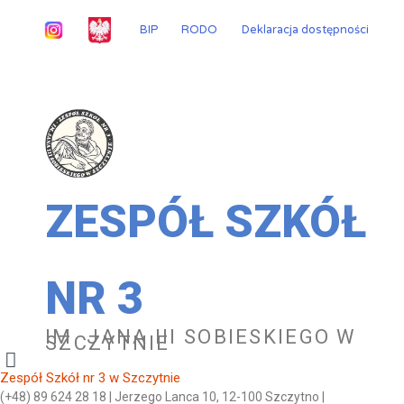
Przejdź
do
BIP
RODO
Deklaracja dostępności
treści
ZESPÓŁ SZKÓŁ
NR 3
IM. JANA III SOBIESKIEGO W
SZCZYTNIE
Zespół Szkół nr 3 w Szczytnie
(+48) 89 624 28 18 | Jerzego Lanca 10, 12-100 Szczytno |