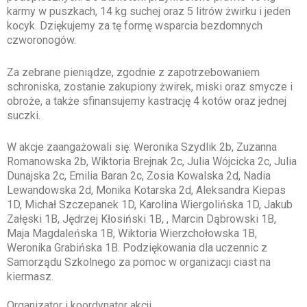
karmy w puszkach, 14 kg suchej oraz 5 litrów żwirku i jeden
kocyk. Dziękujemy za tę formę wsparcia bezdomnych
czworonogów.
Za zebrane pieniądze, zgodnie z zapotrzebowaniem
schroniska, zostanie zakupiony żwirek, miski oraz smycze i
obroże, a także sfinansujemy kastrację 4 kotów oraz jednej
suczki.
W akcje zaangażowali się: Weronika Szydlik 2b, Zuzanna
Romanowska 2b, Wiktoria Brejnak 2c, Julia Wójcicka 2c, Julia
Dunajska 2c, Emilia Baran 2c, Zosia Kowalska 2d, Nadia
Lewandowska 2d, Monika Kotarska 2d, Aleksandra Kiepas
1D, Michał Szczepanek 1D, Karolina Wiergolińska 1D, Jakub
Załęski 1B, Jędrzej Kłosiński 1B, , Marcin Dąbrowski 1B,
Maja Magdaleńska 1B, Wiktoria Wierzchołowska 1B,
Weronika Grabińska 1B. Podziękowania dla uczennic z
Samorządu Szkolnego za pomoc w organizacji ciast na
kiermasz.
Organizator i koordynator akcji