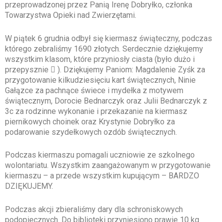
przeprowadzonej przez Panią Irenę Dobryłko, członka
Towarzystwa Opieki nad Zwierzętami.
W piątek 6 grudnia odbył się kiermasz świąteczny, podczas
którego zebraliśmy 1690 złotych. Serdecznie dziękujemy
wszystkim klasom, które przyniosły ciasta (było dużo i
przepysznie  ). Dziękujemy Paniom: Magdalenie Zyśk za
przygotowanie kilkudziesięciu kart świątecznych, Ninie
Gałązce za pachnące świece i mydełka z motywem
świątecznym, Dorocie Bednarczyk oraz Julii Bednarczyk z
3c za rodzinne wykonanie i przekazanie na kiermasz
piernikowych choinek oraz Krystynie Dobryłko za
podarowanie szydełkowych ozdób świątecznych.
Podczas kiermaszu pomagali uczniowie ze szkolnego
wolontariatu. Wszystkim zaangażowanym w przygotowanie
kiermaszu – a przede wszystkim kupującym – BARDZO
DZIĘKUJEMY.
Podczas akcji zbieraliśmy dary dla schroniskowych
podopiecznych. Do biblioteki przyniesiono prawie 10 kg