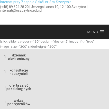
Internat przy Zespole Szkół nr 3 w Szczytnie
(+48) 89 624 28 20 | Jerzego Lanca 10, 12-100 Szczytno |
internat@loszczytno.edu.pl
MENU
[slick-slider category="10" design="design-3" image_fit="true"
image_size="300" sliderheight="300"]
dziennik
elektroniczny
konsultacje
nauczycieli
oferta zajęć
pozalekcyjnych
wykaz
podręczników