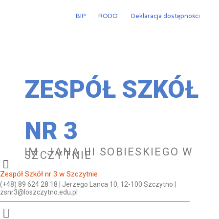
Przejdź
do
BIP
RODO
Deklaracja dostępności
treści
ZESPÓŁ SZKÓŁ
NR 3
IM. JANA III SOBIESKIEGO W
SZCZYTNIE
Zespół Szkół nr 3 w Szczytnie
(+48) 89 624 28 18 | Jerzego Lanca 10, 12-100 Szczytno |
zsnr3@loszczytno.edu.pl