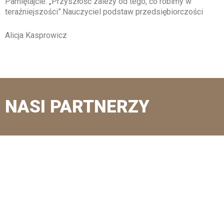
Pamiętajcie: „Przyszłość zależy od tego, co robimy w
teraźniejszości”.Nauczyciel podstaw przedsiębiorczości
Alicja Kasprowicz
NASI PARTNERZY