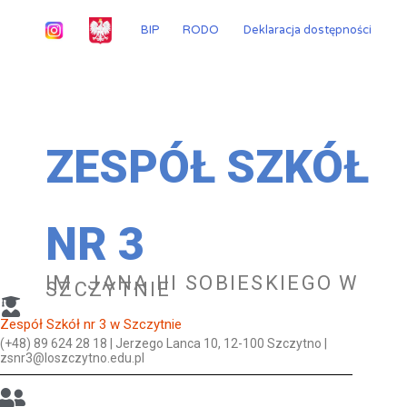
Przejdź
do
BIP
RODO
Deklaracja dostępności
treści
ZESPÓŁ SZKÓŁ
NR 3
IM. JANA III SOBIESKIEGO W
SZCZYTNIE
Zespół Szkół nr 3 w Szczytnie
(+48) 89 624 28 18 | Jerzego Lanca 10, 12-100 Szczytno |
zsnr3@loszczytno.edu.pl