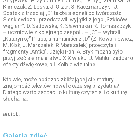
Stryjewski. Przypomnieli oni fragmenty „Latarnika”. A.
Klimczuk, Z. Leska, J. Orzoł, S. Kaczmarczyk i J.
Sostek z trzeciej „B” także sięgnęli po twórczość
Sienkiewicza i przedstawili wyjątki z jego „Szkiców
węglem”. D. Sadowska, K. Sławińska i R. Tomaszczyk
– uczniowie z kolejnego zespołu – „C” – wybrali
„Katarynkę” Prusa, a humaniści z „D” (Z. Kowalkiewicz,
M. Kłak, J. Marszałek, P. Marszałek) przeczytali
fragmenty „Antka”. Dzięki Pani A. Bryk można było
przyjrzeć się malarstwu XIX wieku. J. Mahluf zadbał o
efekty dźwiękowe, a I. Kolb o wizualne.
Kto wie, może podczas zbliżającej się matury
znajomość tekstów nowel okaże się przydatna?
Dlatego warto zadbać i o kulturę czytania, i o kulturę
słuchania.
an.tob.
Galeria zdjęć