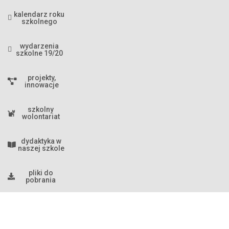
kalendarz roku
szkolnego
wydarzenia
szkolne 19/20
projekty,
innowacje
szkolny
wolontariat
dydaktyka w
naszej szkole
pliki do
pobrania