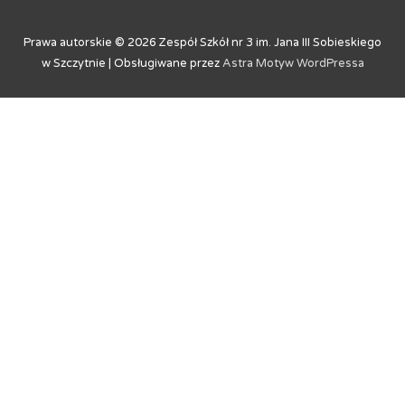
Prawa autorskie © 2026
Zespół Szkół nr 3 im. Jana III Sobieskiego
w Szczytnie
| Obsługiwane przez
Astra Motyw WordPressa