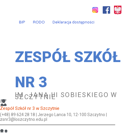
Przejdź
do
treści
BIP
RODO
Deklaracja dostępności
ZESPÓŁ SZKÓŁ
NR 3
IM. JANA III SOBIESKIEGO W
SZCZYTNIE
Zespół Szkół nr 3 w Szczytnie
(+48) 89 624 28 18 | Jerzego Lanca 10, 12-100 Szczytno |
zsnr3@loszczytno.edu.pl