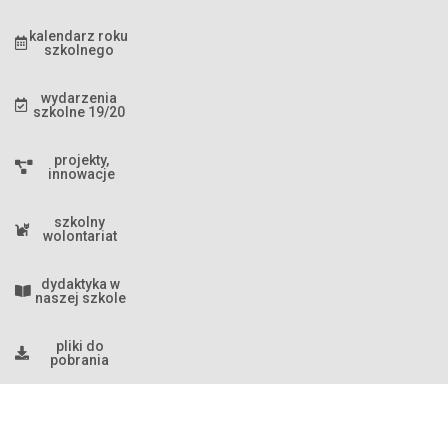
kalendarz roku
szkolnego
wydarzenia
szkolne 19/20
projekty,
innowacje
szkolny
wolontariat
dydaktyka w
naszej szkole
pliki do
pobrania