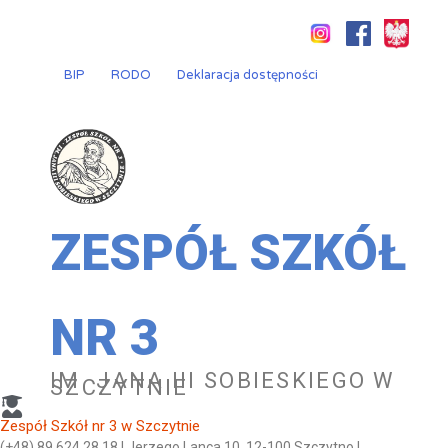
Przejdź
do
treści
BIP
RODO
Deklaracja dostępności
ZESPÓŁ SZKÓŁ
NR 3
IM. JANA III SOBIESKIEGO W
SZCZYTNIE
Zespół Szkół nr 3 w Szczytnie
(+48) 89 624 28 18 | Jerzego Lanca 10, 12-100 Szczytno |