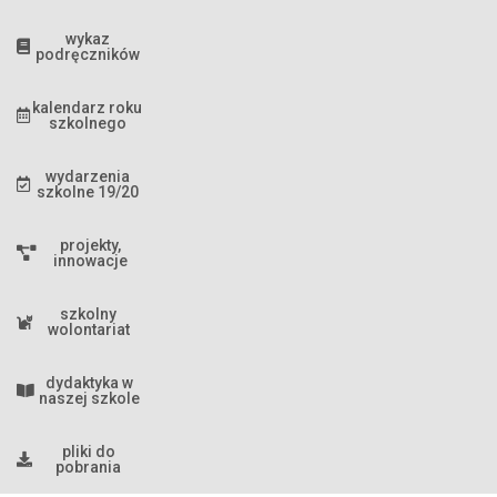
wykaz
podręczników
kalendarz roku
szkolnego
wydarzenia
szkolne 19/20
projekty,
innowacje
szkolny
wolontariat
dydaktyka w
naszej szkole
pliki do
pobrania